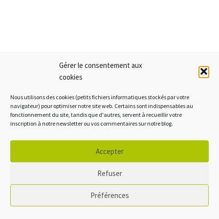
Gérer le consentement aux
cookies
Voir en plein écran
Nous utilisons des cookies (petits fichiers informatiques stockés par votre
navigateur) pour optimiser notre site web. Certains sont indispensables au
fonctionnement du site, tandis que d'autres, servent à recueillir votre
inscription à notre newsletter ou vos commentaires sur notre blog.
Mentions légales
Accepter
Crédits
Politique de cookies
Refuser
Accessibilité: non conforme
Préférences