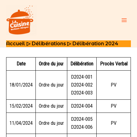
Aller
au
contenu
Main
Men
Accueil
Délibérations
Délibération 2024
Date
Ordre du jou
r
Délibération
Procès Verbal
D2024-001
18/01/2024
Ordre du jour
D2024
-002
PV
D2024
-003
15/02/2024
Ordre du jour
D2024-004
PV
D2024-005
11/04/2024
Ordre du jour
PV
D2024-006