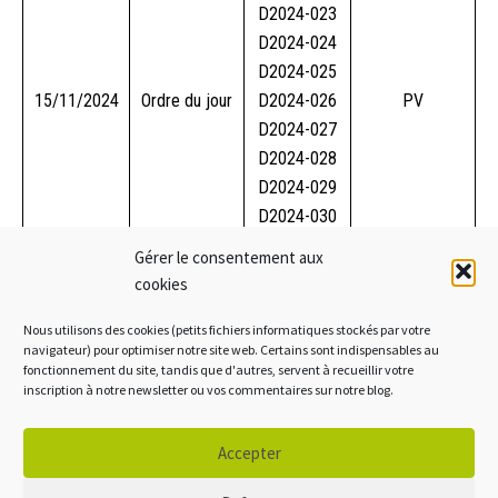
D2024-023
D2024-024
D2024-025
15/11/2024
Ordre du jour
D2024-026
PV
D2024-027
D2024-028
D2024-029
D2024-030
Gérer le consentement aux
D2024-031
cookies
05/12/2024
Ordre du jour
D2024-032
PV
D2024-033
Nous utilisons des cookies (petits fichiers informatiques stockés par votre
navigateur) pour optimiser notre site web. Certains sont indispensables au
fonctionnement du site, tandis que d'autres, servent à recueillir votre
inscription à notre newsletter ou vos commentaires sur notre blog.
Mentions légales
Accepter
Crédits
Politique de cookies