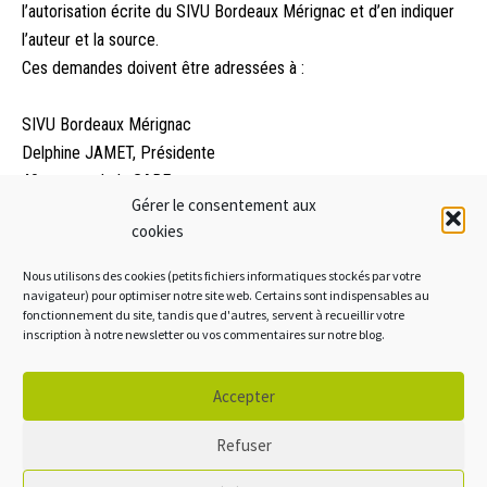
l’autorisation écrite du SIVU Bordeaux Mérignac et d’en indiquer
l’auteur et la source.
Ces demandes doivent être adressées à :
SIVU Bordeaux Mérignac
Delphine JAMET, Présidente
40 avenue de la GARE
Gérer le consentement aux
CS 12055
cookies
33073 BORDEAUX CEDEX
Nous utilisons des cookies (petits fichiers informatiques stockés par votre
Sauf directement spécifié sous les photos du site, les crédits
navigateur) pour optimiser notre site web. Certains sont indispensables au
fonctionnement du site, tandis que d'autres, servent à recueillir votre
photographiques sont : SIVU Bordeaux Mérignac.
inscription à notre newsletter ou vos commentaires sur notre blog.
Mentions légales
Accepter
Crédits
Politique de cookies
Refuser
Accessibilité: non conforme