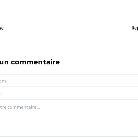
se
Rej
 un commentaire