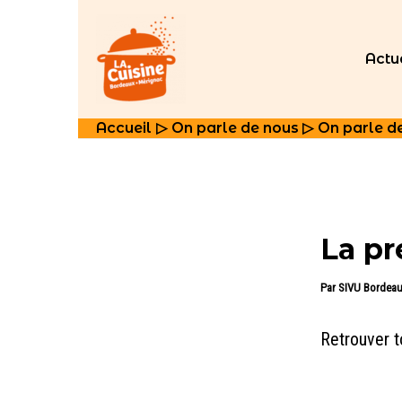
Aller
au
Actu
contenu
Accueil
On parle de nous
On parle d
La pr
Par
SIVU Bordeau
Retrouver t