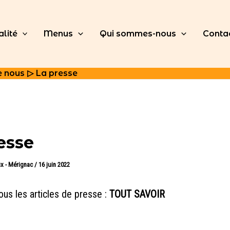
alité
Menus
Qui sommes-nous
Conta
e nous
La presse
esse
x - Mérignac
/
16 juin 2022
ous les articles de presse :
TOUT SAVOIR