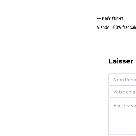
Navigation
PRÉCÉDENT
des
Viande 100% françai
articles
Laisser