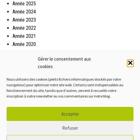
Année 2025
Année 2024
Année 2023
Année 2022
Année 2021
Année 2020
Année 2019
Gérer le consentement aux
Année 2018
cookies
Année 2017
Année 2016
Nous utilisons des cookies (petits fichiers informatiques stockés par votre
Année 2015
navigateur) pour optimiser notre site web. Certains sont indispensables au
fonctionnement du site, tandis que d'autres, servent à recueillir votre
inscription à notre newsletter ou vos commentaires sur notre blog.
Mentions légales
Accepter
Crédits
Politique de cookies
Refuser
Accessibilité: non conforme