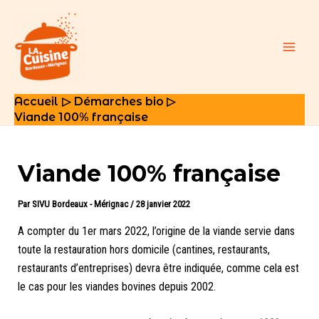
Aller
au
contenu
Main
Men
Accueil
Démarches bio
Viande 100% française
Viande 100% française
Par
SIVU Bordeaux - Mérignac
/
28 janvier 2022
A compter du 1er mars 2022, l’origine de la viande servie dans
toute la restauration hors domicile (cantines, restaurants,
restaurants d’entreprises) devra être indiquée, comme cela est
le cas pour les viandes bovines depuis 2002.